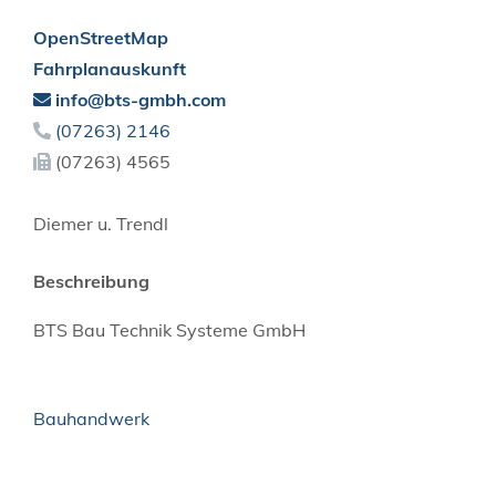
OpenStreetMap
Fahrplanauskunft
info@bts-gmbh.com
(0
72
63) 21
46
(0
72
63) 45
65
Diemer u. Trendl
Beschreibung
BTS Bau Technik Systeme GmbH
Bauhandwerk