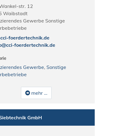
-Wankel-str. 12
5
Waibstadt
zierendes Gewerbe Sonstige
bebetriebe
ci-foerdertechnik.de
o@cci-foerdertechnik.de
rie
zierendes Gewerbe
,
Sonstige
bebetriebe
mehr …
Siebtechnik GmbH