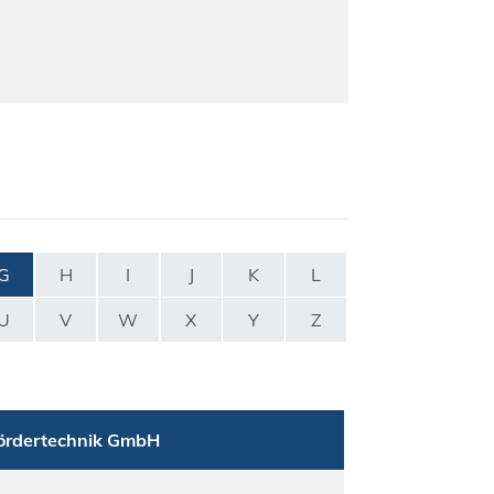
G
H
I
J
K
L
U
V
W
X
Y
Z
ördertechnik GmbH