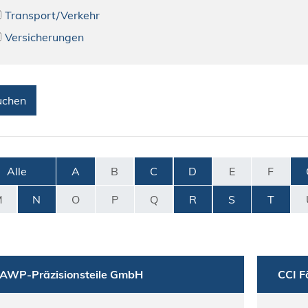
Transport/Verkehr
Versicherungen
Alle
A
B
C
D
E
F
M
N
O
P
Q
R
S
T
AWP-Präzisionsteile GmbH
CCI F