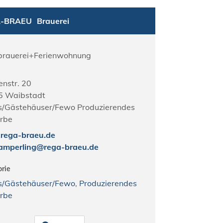
-BRAEU
Brauerei
rauerei+Ferienwohnung
enstr. 20
5
Waibstadt
s/Gästehäuser/Fewo Produzierendes
rbe
rega-braeu.de
gamperling@rega-braeu.de
rie
s/Gästehäuser/Fewo
,
Produzierendes
rbe