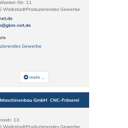
-Wankel-Str. 11
5
Waibstadt
Produzierendes Gewerbe
et.de
fo@gkm-net.de
rie
zierendes Gewerbe
mehr …
Maschinenbau GmbH
CNC-Fräserei
nsstr. 13
5
Waibstadt
Produzierendes Gewerbe