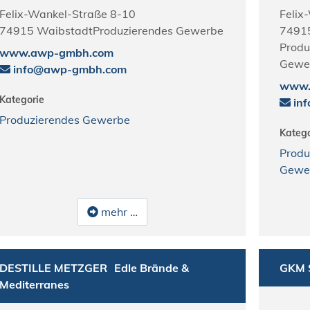
Felix-Wankel-Straße 8-10
Felix
74915
Waibstadt
Produzierendes Gewerbe
7491
Produ
www.awp-gmbh.com
Gewer
info@awp-gmbh.com
www.c
Kategorie
inf
Produzierendes Gewerbe
Katego
Produ
Gewer
mehr …
DESTILLE METZGER
Edle Brände &
GKM 
Mediterranes