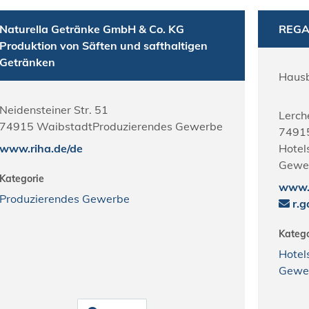
Naturella Getränke GmbH & Co. KG
REGA
Produktion von Säften und safthaltigen
Getränken
Hausb
Neidensteiner Str. 51
Lerch
74915
Waibstadt
Produzierendes Gewerbe
7491
www.riha.de/de
Hotel
Gewe
Kategorie
www.
Produzierendes Gewerbe
r.
Katego
Hotel
Gewe