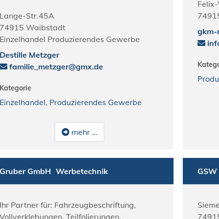
Felix
Lange-Str.45A
7491
74915
Waibstadt
gkm-n
Einzelhandel Produzierendes Gewerbe
in
Destille Metzger
Katego
familie_metzger@gmx.de
Produ
Kategorie
Einzelhandel
,
Produzierendes Gewerbe
mehr …
Gruber GmbH
Werbetechnik
GSW 
Ihr Partner für: Fahrzeugbeschriftung,
Sieme
Vollverklebungen, Teilfolierungen,
7491