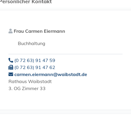
Persönlicher Kontakt
Frau
Carmen
Eiermann
Buchhaltung
(0
72
63) 91
47
59
(0
72
63) 91
47
62
carmen.eiermann@waibstadt.de
Rathaus Waibstadt
3. OG Zimmer 33