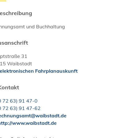
eschreibung
hnungsamt und Buchhaltung
sanschrift
ptstraße 31
15
Waibstadt
 elektronischen Fahrplanauskunft
Kontakt
0
72
63) 91
47-0
0
72
63) 91
47-62
echnungsamt@waibstadt.de
ttp://www.waibstadt.de