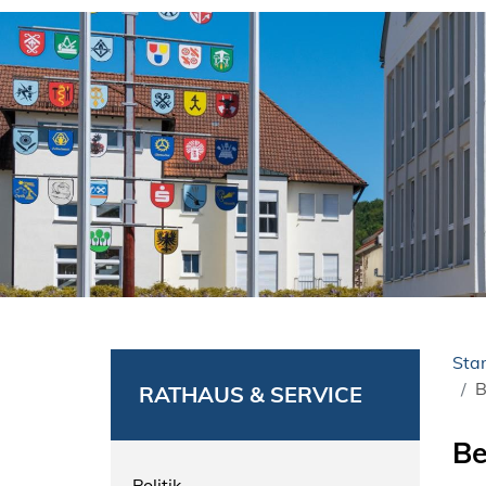
Star
B
RATHAUS & SERVICE
Be
Politik