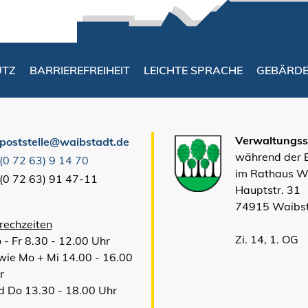
UTZ
BARRIEREFREIHEIT
LEICHTE SPRACHE
GEBÄRD
Verwaltungsst
poststelle@waibstadt.de
während der
(0
72
63) 9
14
70
im Rathaus W
(0
72
63) 91
47-11
Hauptstr. 31
74915 Waibs
rechzeiten
Zi. 14, 1. OG
 - Fr 8.30 - 12.00 Uhr
wie Mo + Mi 14.00 - 16.00
r
d Do 13.30 - 18.00 Uhr