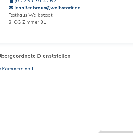
(0
72
63) 91
47
62
jennifer.braus@waibstadt.de
Rathaus Waibstadt
3. OG Zimmer 31
Übergeordnete Dienststellen
0 Kämmereiamt