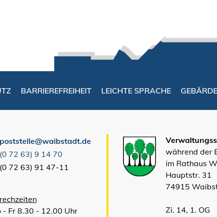
UTZ
BARRIEREFREIHEIT
LEICHTE SPRACHE
GEBÄRD
Verwaltungsst
poststelle@waibstadt.de
während der
(0
72
63) 9
14
70
im Rathaus W
(0
72
63) 91
47-11
Hauptstr. 31
74915 Waibs
rechzeiten
Zi. 14, 1. OG
 - Fr 8.30 - 12.00 Uhr