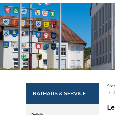
Star
B
RATHAUS & SERVICE
Le
Politik