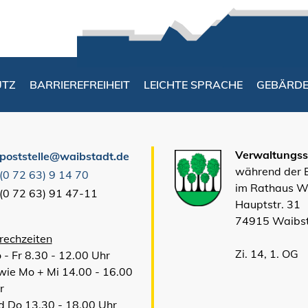
UTZ
BARRIEREFREIHEIT
LEICHTE SPRACHE
GEBÄRD
Verwaltungsst
poststelle@waibstadt.de
während der
(0
72
63) 9
14
70
im Rathaus W
(0
72
63) 91
47-11
Hauptstr. 31
74915 Waibs
rechzeiten
Zi. 14, 1. OG
 - Fr 8.30 - 12.00 Uhr
wie Mo + Mi 14.00 - 16.00
r
d Do 13.30 - 18.00 Uhr