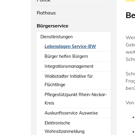
Rathaus
Be
Bürgerservice
Dienstleistungen
Wen
Geb
Lebenslagen Service-BW
wei
Bürger helfen Bürgern
Sch
Integrationsmanagement
Sch
Waibstadter Initiative für
Fra
Flüchtlinge
ber
Pflegestützpunkt Rhein-Neckar-
Von
Kreis
Auskunftsservice Ausweise
Elektronische
Wohnsitzanmeldung