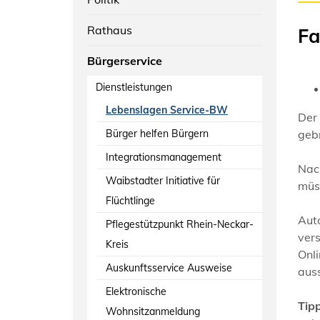
Rathaus
Fa
Bürgerservice
Dienstleistungen
Lebenslagen Service-BW
Der 
Bürger helfen Bürgern
gebr
Integrationsmanagement
Nach
Waibstadter Initiative für
müs
Flüchtlinge
Auto
Pflegestützpunkt Rhein-Neckar-
vers
Kreis
Onli
Auskunftsservice Ausweise
auss
Elektronische
Tipp
Wohnsitzanmeldung