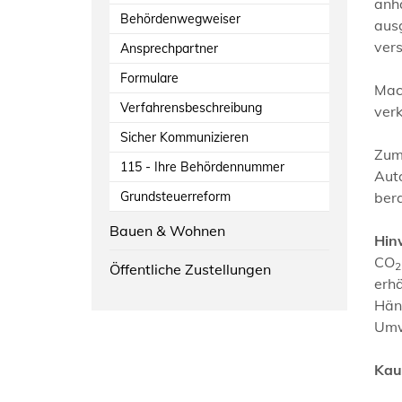
anha
Behördenwegweiser
aus
vers
Ansprechpartner
Formulare
Mac
Verfahrensbeschreibung
verk
Sicher Kommunizieren
Zum
115 - Ihre Behördennummer
Auto
Grundsteuerreform
bera
Bauen & Wohnen
Hin
CO
2
Öffentliche Zustellungen
erhä
Händ
Umwe
Kau