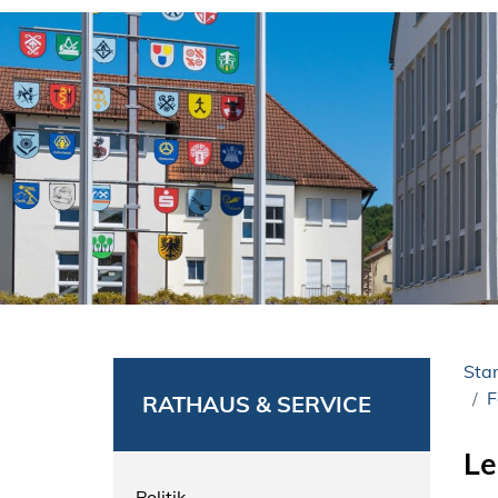
Star
F
RATHAUS & SERVICE
Le
Politik