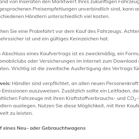
nd von Inseraten den Marktwert Ihres zukünftigen Fahrzeug
gesprochenen Preisempfehlungen unverbindlich sind, kann 
chiedenen Händlern unterschiedlich viel kosten.
hen Sie eine Probefahrt vor dem Kauf des Fahrzeugs. Achten
ehrssicher ist und ein gültiges Kennzeichen hat.
 Abschluss eines Kaufvertrags ist es zweckmäßig, ein Form
mobilclubs oder Versicherungen im Internet zum Download a
ten. Wichtig ist die zweifache Ausfertigung des Vertrags fü
weis:
Händler sind verpflichtet, an allen neuen Personenkra
-Emissionen auszuweisen. Zusätzlich sollte ein Leitfaden, d
ltlichen Fahrzeuge mit ihren Kraftstoffverbrauchs- und CO
-
2
lern ausliegen. Nutzen Sie diese Möglichkeit, mit Ihrer Kauf
lt zu leisten.
f eines Neu- oder Gebrauchtwagens