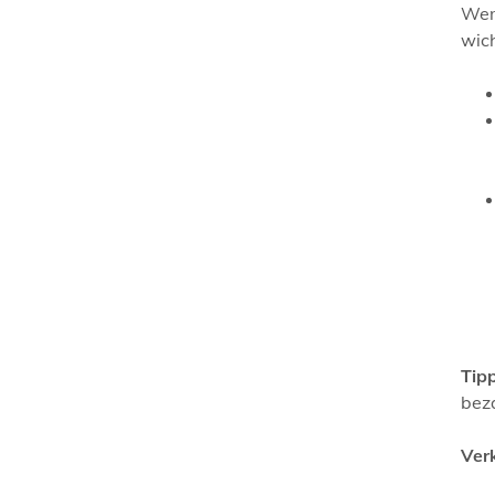
Wen
wich
Tipp
bez
Ver