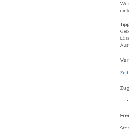
Wenn
meld
Tipp
Gebr
Las
Aus
Ver
Zei
Zug
Fre
Sta