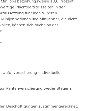
i Minijobs beziehungsweise 13,6 Prozent
wertige Pflichtbeitragszeiten in der
oraussetzung für einen früheren
Minijobberinnen und Minijobber, die nicht
wollen, können sich auch von der
n.
e:
Unfallversicherung (individueller
e zur Rentenversicherung weder Steuern
allen Beschäftigungen zusammengerechnet.