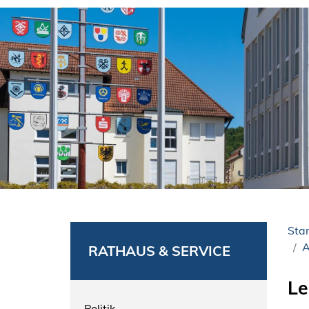
Star
A
RATHAUS & SERVICE
Le
Politik