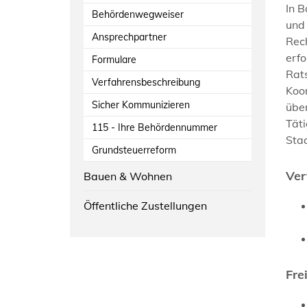
In B
Behördenwegweiser
und 
Ansprechpartner
Rech
erfo
Formulare
Rat
Verfahrensbeschreibung
Koor
Sicher Kommunizieren
über
Täti
115 - Ihre Behördennummer
Sta
Grundsteuerreform
Ver
Bauen & Wohnen
Öffentliche Zustellungen
Fre