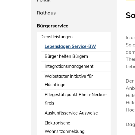
Rathaus
So
Bürgerservice
Dienstleistungen
In u
Solc
Lebenslagen Service-BW
dem
Bürger helfen Bürgern
Them
Lebe
Integrationsmanagement
Waibstadter Initiative für
Der 
Flüchtlinge
Anb
Pflegestützpunkt Rhein-Neckar-
Hilf
Hilf
Kreis
Hoch
Auskunftsservice Ausweise
Elektronische
Dag
Wohnsitzanmeldung