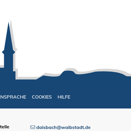
ENSPRACHE
COOKIES
HILFE
elle
daisbach@waibstadt.de