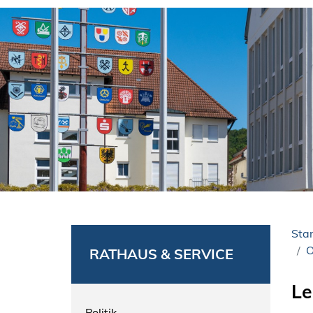
Star
O
RATHAUS & SERVICE
Le
Politik