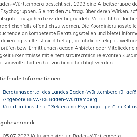
aden-Württemberg besteht seit 1993 eine Arbeitsgruppe der
Psychogruppen. Sie hat den Auftrag, über deren Wirken, sof
tsgüter ausgehen bzw. der begründete Verdacht hierfür best
rderlichenfalls öffentlich zu warnen. Die Koordinierungsstell
suchende an kompetente Beratungsstellen und bietet Informa
dinierungsstelle ist nicht befugt, gefährliche religiös-wel
prüfen bzw. Ermittlungen gegen Anbieter oder Mitglieder ein
gkeit Erkenntnisse mit einem strafrechtlich relevanten Zu
atsanwaltschaften hiervon benachrichtigt werden.
tiefende Informationen
Beratungsportal des Landes Baden-Württemberg für gefähr
Angebote BEWARE Baden-Württemberg
Koordinationsstelle " Sekten und Psychogruppen" im Kultu
igabevermerk
05.07.2023 Kultusministerium Baden-Württemberg