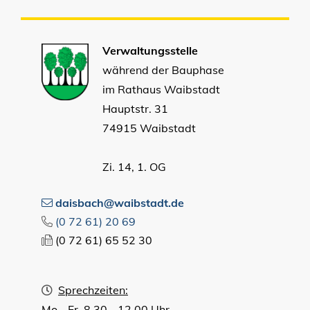
Verwaltungsstelle
während der Bauphase
im Rathaus Waibstadt
Hauptstr. 31
74915 Waibstadt
Zi. 14, 1. OG
daisbach@waibstadt.de
(0
72
61) 20
69
(0
72
61) 65
52
30
Sprechzeiten:
Mo - Fr 8.30 - 12.00 Uhr