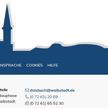
ENSPRACHE
COOKIES
HILFE
elle
daisbach@waibstadt.de
 Bauphase
(0
72
61) 20
69
aibstadt
(0
72
61) 65
52
30