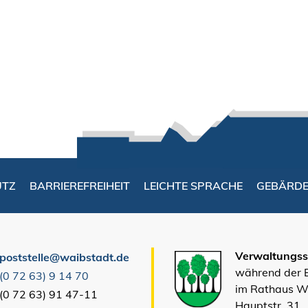
UTZ
BARRIEREFREIHEIT
LEICHTE SPRACHE
GEBÄRD
Verwaltungsst
poststelle@waibstadt.de
während der
(0
72
63) 9
14
70
im Rathaus W
(0
72
63) 91
47-11
Hauptstr. 31