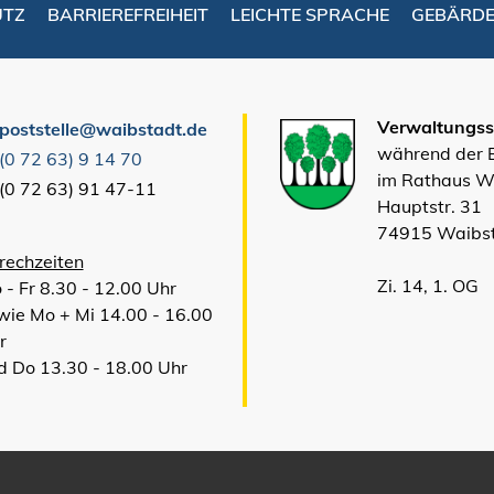
UTZ
BARRIEREFREIHEIT
LEICHTE SPRACHE
GEBÄRD
Verwaltungsst
poststelle@waibstadt.de
während der
(0
72
63) 9
14
70
im Rathaus W
(0
72
63) 91
47-11
Hauptstr. 31
74915 Waibs
rechzeiten
Zi. 14, 1. OG
 - Fr 8.30 - 12.00 Uhr
wie Mo + Mi 14.00 - 16.00
r
d Do 13.30 - 18.00 Uhr