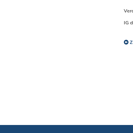
Ver
IG 
Z