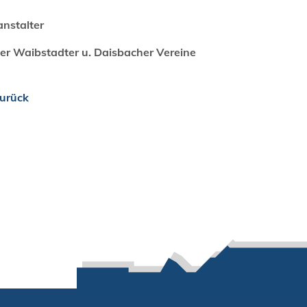
anstalter
der Waibstadter u. Daisbacher Vereine
urück