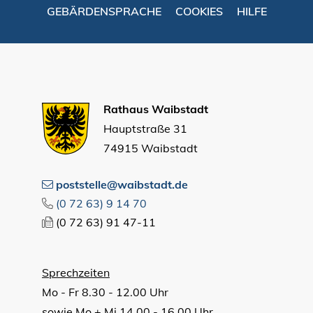
GEBÄRDENSPRACHE
COOKIES
HILFE
Rathaus Waibstadt
Hauptstraße 31
74915 Waibstadt
poststelle@waibstadt.de
(0
72
63) 9
14
70
(0
72
63) 91
47-11
Sprechzeiten
Mo - Fr 8.30 - 12.00 Uhr
sowie Mo + Mi 14.00 - 16.00 Uhr