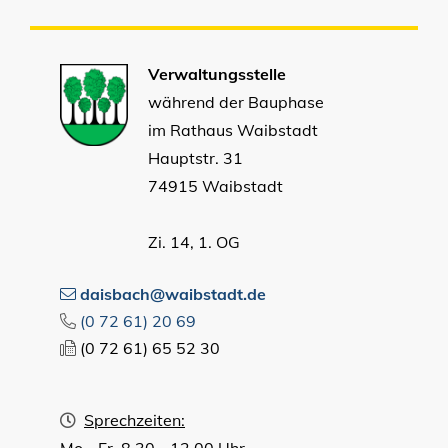
Verwaltungsstelle
während der Bauphase
im Rathaus Waibstadt
Hauptstr. 31
74915 Waibstadt
Zi. 14, 1. OG
daisbach@waibstadt.de
(0
72
61) 20
69
(0
72
61) 65
52
30
Sprechzeiten:
Mo - Fr 8.30 - 12.00 Uhr