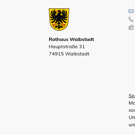
Rathaus Waibstadt
Hauptstraße 31
74915 Waibstadt
Sp
Mo
so
Uh
un