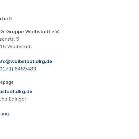
chrift
G-Gruppe Waibstadt e.V.
enstr. 5
15
Waibstadt
nfo@waibstadt.dlrg.de
(01
71) 6
48
94
83
epage
bstadt.dlrg.de
cha
Edinger
tung