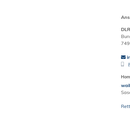
Ans
DLR
Buns
749
i
Hom
wai
Sas
Ret