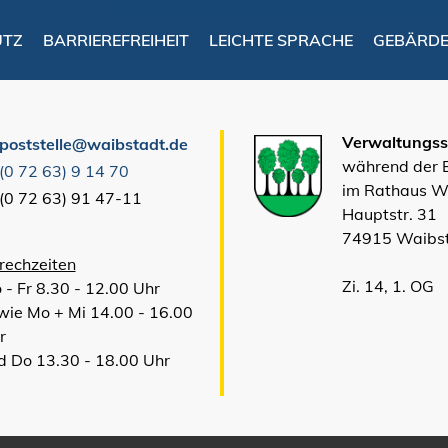
UTZ
BARRIEREFREIHEIT
LEICHTE SPRACHE
GEBÄRD
Verwaltungsst
poststelle@waibstadt.de
während der
(0
72
63) 9
14
70
im Rathaus W
(0
72
63) 91
47-11
Hauptstr. 31
74915 Waibs
rechzeiten
Zi. 14, 1. OG
 - Fr 8.30 - 12.00 Uhr
wie Mo + Mi 14.00 - 16.00
r
d Do 13.30 - 18.00 Uhr