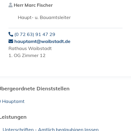
Herr
Marc
Fischer
Haupt- u. Bauamtsleiter
(0
72
63) 91
47
29
hauptamt@waibstadt.de
Rathaus Waibstadt
1. OG Zimmer 12
Übergeordnete Dienststellen
0 Hauptamt
Leistungen
Unterschriften - Amtlich beglaubigen lassen