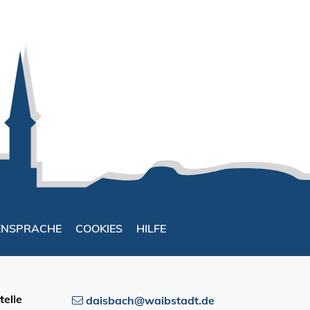
ENSPRACHE
COOKIES
HILFE
elle
daisbach@waibstadt.de