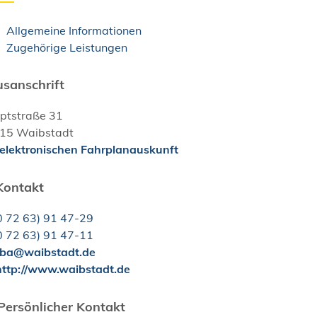
Allgemeine Informationen
Zugehörige Leistungen
sanschrift
ptstraße 31
15
Waibstadt
 elektronischen Fahrplanauskunft
Kontakt
0
72
63) 91
47-29
0
72
63) 91
47-11
ba@waibstadt.de
ttp://www.waibstadt.de
Persönlicher Kontakt