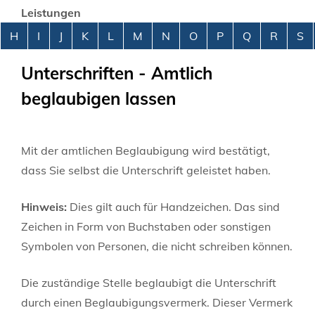
Leistungen
Alphabetisches Register überspringen
H
I
J
K
L
M
N
O
P
Q
R
S
Unterschriften - Amtlich
beglaubigen lassen
Mit der amtlichen Beglaubigung wird bestätigt,
dass Sie selbst die Unterschrift geleistet haben.
Hinweis:
Dies gilt auch für Handzeichen. Das sind
Zeichen in Form von Buchstaben oder sonstigen
Symbolen von Personen, die nicht schreiben können.
Die zuständige Stelle beglaubigt die Unterschrift
durch einen Beglaubigungsvermerk. Dieser Vermerk