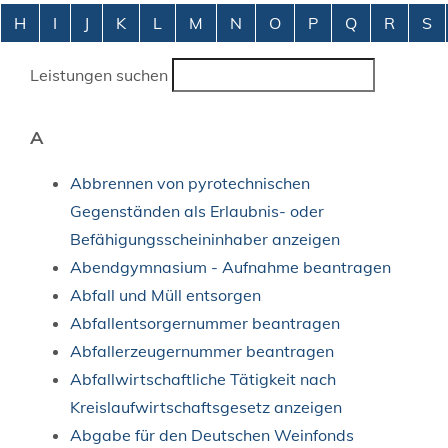
Alphabetisches Register überspringen
H
I
J
K
L
M
N
O
P
Q
R
S
Leistungen suchen
A
Abbrennen von pyrotechnischen
Gegenständen als Erlaubnis- oder
Befähigungsscheininhaber anzeigen
Abendgymnasium - Aufnahme beantragen
Abfall und Müll entsorgen
Abfallentsorgernummer beantragen
Abfallerzeugernummer beantragen
Abfallwirtschaftliche Tätigkeit nach
Kreislaufwirtschaftsgesetz anzeigen
Abgabe für den Deutschen Weinfonds