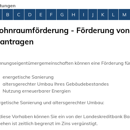
stungen
abetisches Register überspringen
B
C
D
E
F
G
H
I
J
K
L
M
hnraumförderung - Förderung vo
antragen
nungseigentümergemeinschaften können eine Förderung für 
energetische Sanierung
altersgerechter Umbau Ihres Gebäudebestandes
Nutzung erneuerbarer Energien
rgetische Sanierung und altersgerechter Umbau:
 diese Vorhaben können Sie ein von der Landeskreditbank B
ehen ist zeitlich begrenzt im Zins vergünstigt.