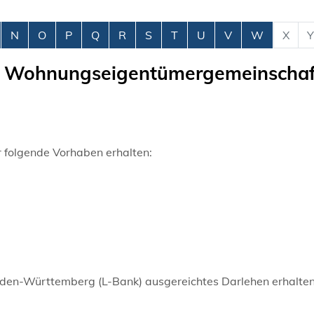
N
O
P
Q
R
S
T
U
V
W
X
Y
n Wohnungseigentümergemeinschaf
folgende Vorhaben erhalten:
aden-Württemberg (L-Bank) ausgereichtes Darlehen erhalte