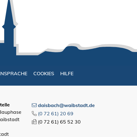
ENSPRACHE
COOKIES
HILFE
elle
daisbach@waibstadt.de
 Bauphase
(0
72
61) 20
69
aibstadt
(0
72
61) 65
52
30
tadt