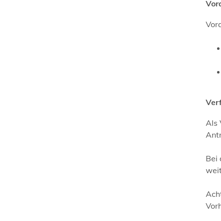
Vor
Vora
Ver
Als
Ant
Bei
wei
Acht
Vorh