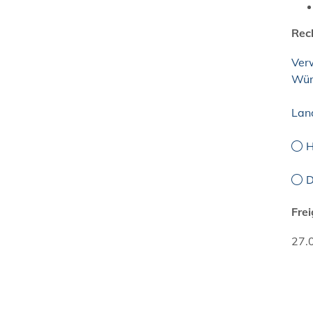
Rec
Ver
Wür
Lan
H
D
Fre
27.