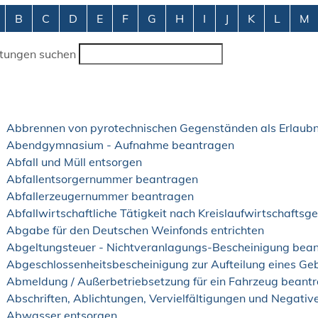
abetisches Register überspringen
B
C
D
E
F
G
H
I
J
K
L
M
stungen suchen
Abbrennen von pyrotechnischen Gegenständen als Erlaubn
Abendgymnasium - Aufnahme beantragen
Abfall und Müll entsorgen
Abfallentsorgernummer beantragen
Abfallerzeugernummer beantragen
Abfallwirtschaftliche Tätigkeit nach Kreislaufwirtschaftsg
Abgabe für den Deutschen Weinfonds entrichten
Abgeltungsteuer - Nichtveranlagungs-Bescheinigung bea
Abgeschlossenheitsbescheinigung zur Aufteilung eines G
Abmeldung / Außerbetriebsetzung für ein Fahrzeug beant
Abschriften, Ablichtungen, Vervielfältigungen und Negativ
Abwasser entsorgen