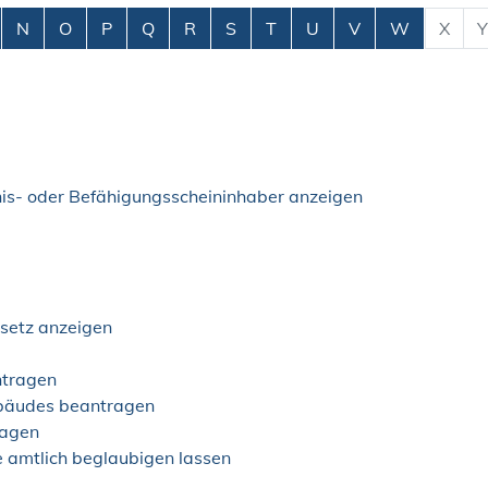
N
O
P
Q
R
S
T
U
V
W
X
Y
is- oder Befähigungsscheininhaber anzeigen
esetz anzeigen
ntragen
ebäudes beantragen
ragen
e amtlich beglaubigen lassen