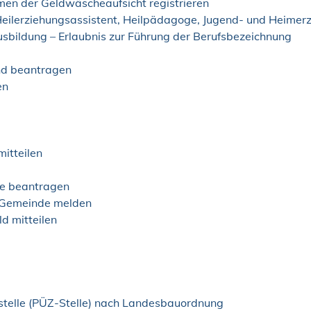
hmen der Geldwäscheaufsicht registrieren
 Heilerziehungsassistent, Heilpädagoge, Jugend- und Heimerz
usbildung – Erlaubnis zur Führung der Berufsbezeichnung
and beantragen
en
itteilen
me beantragen
r Gemeinde melden
d mitteilen
sstelle (PÜZ-Stelle) nach Landesbauordnung