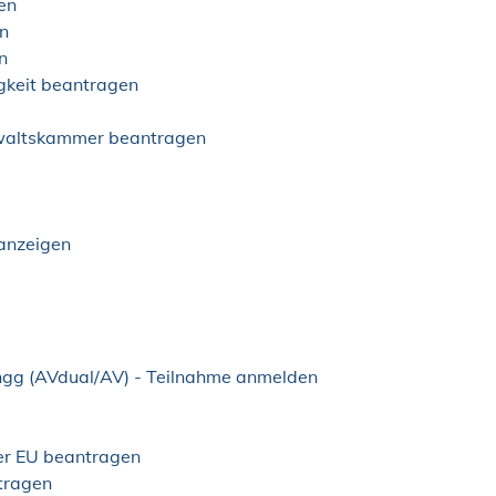
en
rn
n
gkeit beantragen
nwaltskammer beantragen
 anzeigen
ngg (AVdual/AV) - Teilnahme anmelden
der EU beantragen
ntragen