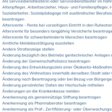
Als Servicedienstleisterin oder Servicedienstleister im Ra
Altenpfleger, Arbeitserzieher, Haus- und Familienpfleger,
Sozialarbeiter, Sozialpädagoge mit ausländischer Berufsa
beantragen
Altersrente - Rente bei vorzeitigem Eintritt in den Ruhest
Altersrente für besonders langjährig Versicherte beantrag
Altersrente für schwerbehinderte Menschen beantragen
Amtliche Meldebestätigung ausstellen
Andere Strafanzeige stellen
Änderung bezüglich des Betriebs gentechnischer Anlagen m
Änderung der Gemeinschaftslizenz beantragen
Änderung des Entwicklungsziels einer Ökokonto-Maßnah
Änderung des Wohnsitzes innerhalb derselben Stadt ode
Änderung nach Beantragung oder bei Bezug von Bürgergel
Änderung persönlicher Daten der Hochschule mitteilen
Änderungen an die Krankenkasse melden
Anerkennung als gemeinnützige Stiftung beantragen
Anerkennung als Pharmaberater beantragen
Anerkennung als Prüf-, Zertifizierung- oder Überwachung