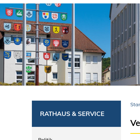
Star
RATHAUS & SERVICE
Ve
Politik