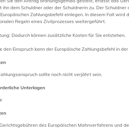
en Sie den Antrag ordnungsgemäß gestellt, erlässt das Ger
lt ihn dem Schuldner oder der Schuldnerin zu.
Der Schuldner o
 Europäischen Zahlungsbefehl einlegen. In diesem Fall wird
onalen Regeln eines Zivilprozesses weitergeführt.
ung: Dadurch können zusätzliche Kosten für Sie entstehen.
e den Einspruch kann der Europäische Zahlungsbefehl in der
ten
Zahlungsanspruch sollte noch nicht verjährt sein.
orderliche Unterlagen
ne
ten
 Gerichtsgebühren des Europäischen Mahnverfahrens und des 