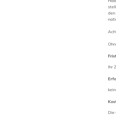
Hab
stel
den
nati
Acht
Ohn
Fris
Ihr 
Erf
kei
Kos
Die