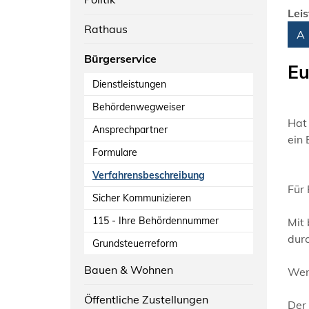
Lei
Rathaus
Alph
A
Bürgerservice
Eu
Dienstleistungen
Behördenwegweiser
Hat 
Ansprechpartner
ein
Formulare
Verfahrensbeschreibung
Für
Sicher Kommunizieren
115 - Ihre Behördennummer
Mit
dur
Grundsteuerreform
Bauen & Wohnen
Wenn
Öffentliche Zustellungen
Der