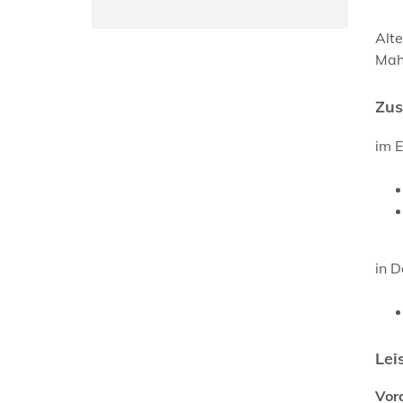
Alte
Mahn
Zus
im 
in D
Lei
Vor