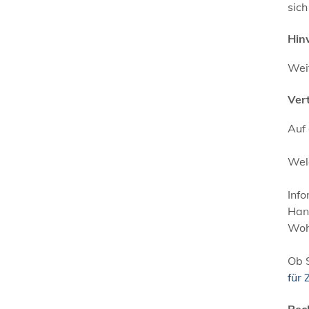
sich
Hin
Wei
Ver
Auf
Welc
Info
Hand
Woh
Ob S
für 
Rec