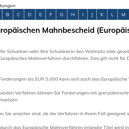
stungen
abetisches Register überspringen
B
C
D
E
F
G
H
I
J
K
L
M
ropäischen Mahnbescheid (Europäi
Ihr Schuldner oder Ihre Schuldnerin den Wohnsitz oder gewö
 Europäisches Mahnverfahren durchführen.
Das gilt nicht für
 Forderungen bis EUR 5.000 kann sich auch das Europäische 
 beiden Verfahren können Sie Forderungen mit grenzüberschr
chsetzen.
 Sie unsicher sind, ob die Verfahren in Ihrem Fall geeignet 
 durch das Europäische Mahnverfahren erlangte Titel wird i