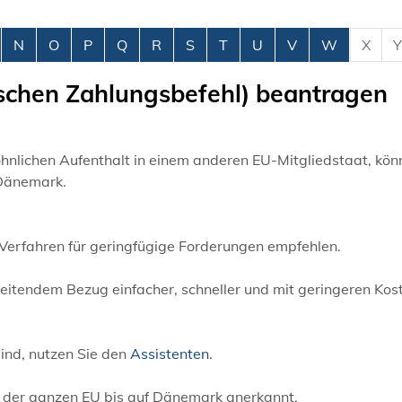
N
O
P
Q
R
S
T
U
V
W
X
Y
schen Zahlungsbefehl) beantragen
hnlichen Aufenthalt in einem anderen EU-Mitgliedstaat, kön
 Dänemark.
Verfahren für geringfügige Forderungen empfehlen.
eitendem Bezug einfacher, schneller und mit geringeren Kos
sind, nutzen Sie den
Assistenten
.
n der ganzen EU bis auf Dänemark anerkannt.