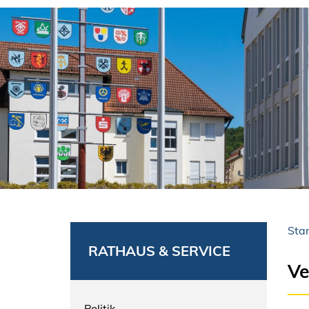
Star
RATHAUS & SERVICE
Ve
Politik