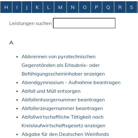
Alphabetisches Register überspringen
H
I
J
K
L
M
N
O
P
Q
R
S
Leistungen suchen
A
Abbrennen von pyrotechnischen
Gegenständen als Erlaubnis- oder
Befähigungsscheininhaber anzeigen
Abendgymnasium - Aufnahme beantragen
Abfall und Müll entsorgen
Abfallentsorgernummer beantragen
Abfallerzeugernummer beantragen
Abfallwirtschaftliche Tätigkeit nach
Kreislaufwirtschaftsgesetz anzeigen
Abgabe für den Deutschen Weinfonds