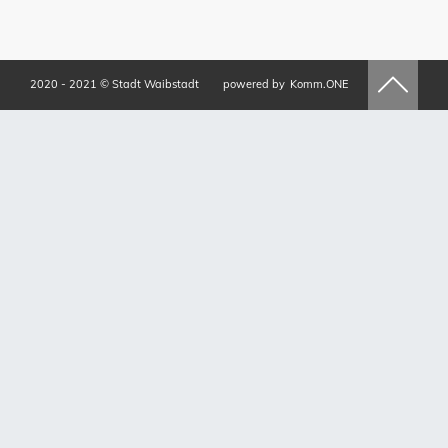
2020 - 2021 © Stadt Waibstadt
powered by
Komm.ONE