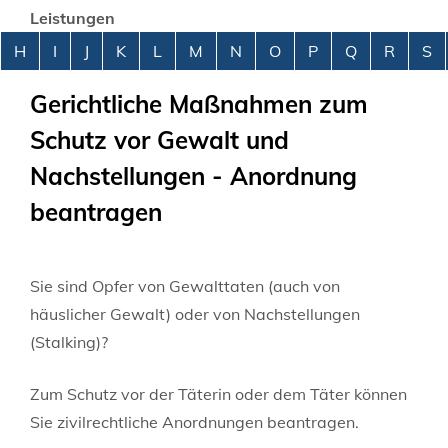
Leistungen
Alphabetisches Register überspringen
H
I
J
K
L
M
N
O
P
Q
R
S
Gerichtliche Maßnahmen zum
Schutz vor Gewalt und
Nachstellungen - Anordnung
beantragen
Sie sind Opfer von Gewalttaten (auch von
häuslicher Gewalt) oder von Nachstellungen
(Stalking)?
Zum Schutz vor der Täterin oder dem Täter können
Sie zivilrechtliche Anordnungen beantragen.