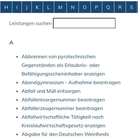
Alphabetisches Register überspringen
H
I
J
K
L
M
N
O
P
Q
R
S
Leistungen suchen
A
Abbrennen von pyrotechnischen
Gegenständen als Erlaubnis- oder
Befähigungsscheininhaber anzeigen
Abendgymnasium - Aufnahme beantragen
Abfall und Müll entsorgen
Abfallentsorgernummer beantragen
Abfallerzeugernummer beantragen
Abfallwirtschaftliche Tätigkeit nach
Kreislaufwirtschaftsgesetz anzeigen
Abgabe für den Deutschen Weinfonds