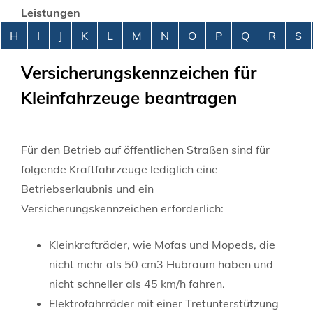
Leistungen
Alphabetisches Register überspringen
H
I
J
K
L
M
N
O
P
Q
R
S
Versicherungskennzeichen für
Kleinfahrzeuge beantragen
Für den Betrieb auf öffentlichen Straßen sind für
folgende Kraftfahrzeuge lediglich eine
Betriebserlaubnis und ein
Versicherungskennzeichen erforderlich:
Kleinkrafträder, wie Mofas und Mopeds, die
nicht mehr als 50 cm3 Hubraum haben und
nicht schneller als 45 km/h fahren.
Elektrofahrräder mit einer Tretunterstützung