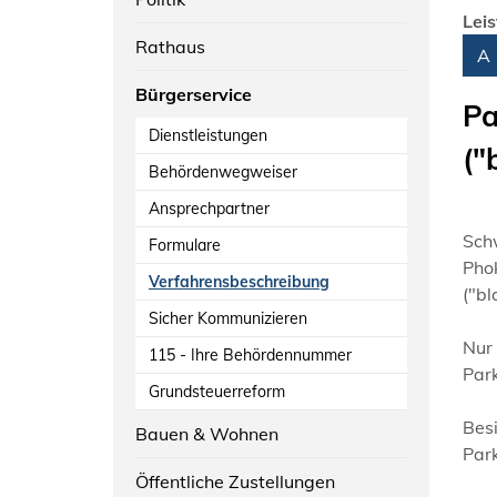
Lei
Rathaus
Alph
A
Bürgerservice
Pa
Dienstleistungen
("
Behördenwegweiser
Ansprechpartner
Sch
Formulare
Pho
Verfahrensbeschreibung
("bl
Sicher Kommunizieren
Nur
115 - Ihre Behördennummer
Park
Grundsteuerreform
Besi
Bauen & Wohnen
Park
Öffentliche Zustellungen