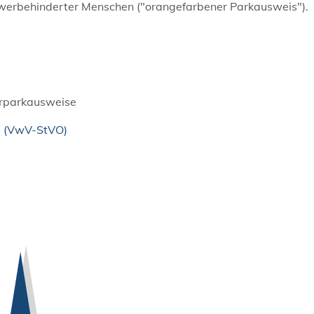
hwerbehinderter Menschen ("
orangefarbener Parkausweis
").
rparkausweise
g (VwV-StVO)