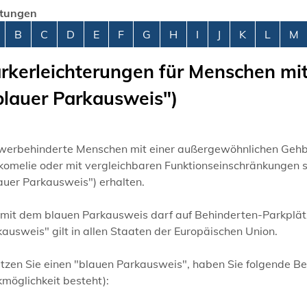
stungen
abetisches Register überspringen
B
C
D
E
F
G
H
I
J
K
L
M
rkerleichterungen für Menschen m
blauer Parkausweis")
werbehinderte Menschen mit einer außergewöhnlichen Gehbe
komelie oder mit vergleichbaren Funktionseinschränkunge
auer Parkausweis") erhalten.
 mit dem blauen Parkausweis darf auf Behinderten-Parkplät
ausweis" gilt in allen Staaten der Europäischen Union.
tzen Sie einen "blauen Parkausweis", haben Sie folgende B
e
möglichkeit besteht):