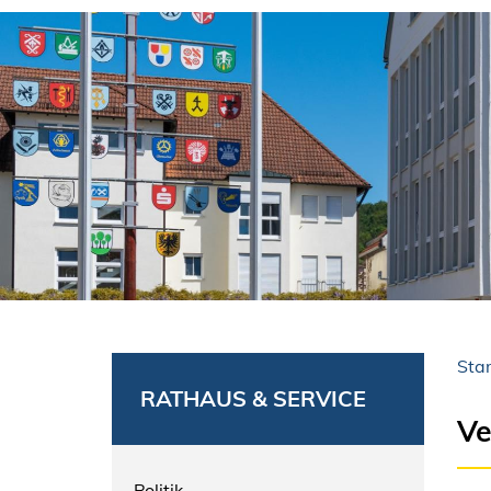
Star
RATHAUS & SERVICE
Ve
Politik