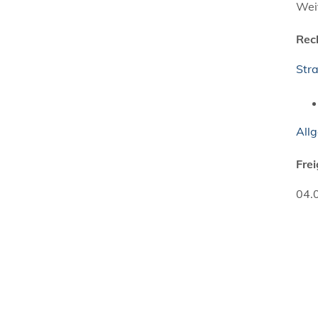
Wei
Rec
Str
All
Fre
04.