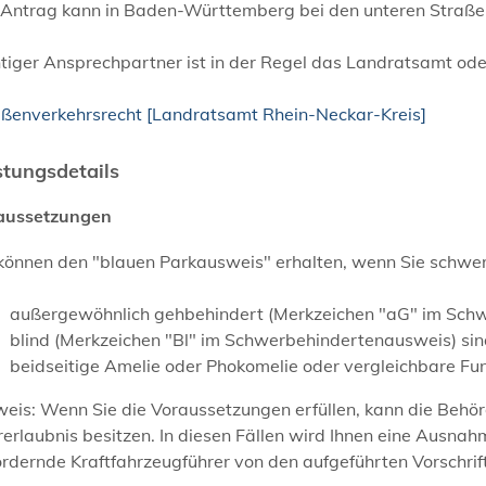
 Antrag kann in Baden-Württemberg bei den unteren Straße
tiger Ansprechpartner ist in der Regel das Landratsamt ode
aßenverkehrsrecht [Landratsamt Rhein-Neckar-Kreis]
stungsdetails
aussetzungen
 können den "blauen Parkausweis" erhalten, wenn Sie schwe
außergewöhnlich gehbehindert (Merkzeichen "aG" im Sch
blind (Merkzeichen "Bl" im Schwerbehindertenausweis) sin
beidseitige Amelie oder Phokomelie oder vergleichbare F
weis:
Wenn Sie die Voraussetzungen erfüllen, kann die Behö
r
erlaubnis besitzen. In diesen Fällen wird Ihnen eine Ausnah
rdernde Kraftfahrzeugführer von den aufgeführten Vorschrif