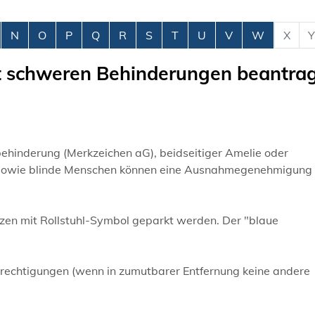
N
O
P
Q
R
S
T
U
V
W
X
Y
it schweren Behinderungen beantra
hinderung (Merkzeichen aG), beidseitiger Amelie oder
n sowie blinde Menschen können eine Ausnahmegenehmigung
zen mit Rollstuhl-Symbol geparkt werden. Der "blaue
rechtigungen (wenn in zumutbarer Entfernung keine andere