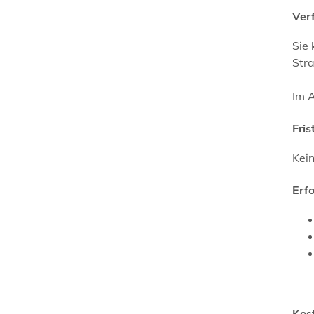
Ver
Sie
Str
Im A
Fris
Kei
Erf
Kos