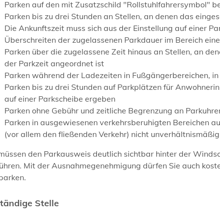
Parken auf den mit Zusatzschild "Rollstuhlfahrersymbol" 
Parken bis zu drei Stunden an Stellen, an denen das eing
e
s
Die Ankunftszeit muss sich aus der Einstellung auf einer P
Überschreiten der zugelassenen Parkdauer im Bereich e
i
ne
Parken über die zugelassene Zeit hinaus an Stellen, an d
e
n
der Parkzeit angeordnet ist
Parken während der Ladezeiten in Fußgängerbereichen, in 
Parken bis zu drei Stunden auf Parkplätzen für Anwohn
e
ri
auf einer Parkscheibe ergeben
Parken ohne Gebühr und zeitliche Begrenzung an Parku
h
re
Parken in ausgewiesenen verkehrsberuhigten Bereichen au
(vor allem den fließenden Verkehr) nicht u
n
verhältnismäßig
 müssen den Parkausweis deutlich sichtbar hinter der Win
führen. Mit der Ausnahmegenehmigung dürfen Sie auch kost
parken.
tändige Stelle