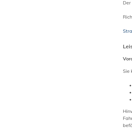
Der
Rich
Str
Lei
Vor
Sie
Hin
Fahr
befö