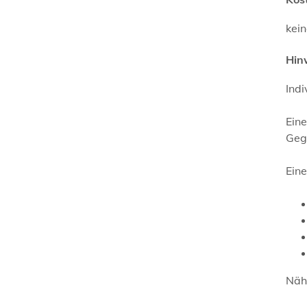
kei
Hin
Indi
Ein
Geg
Ein
Näh