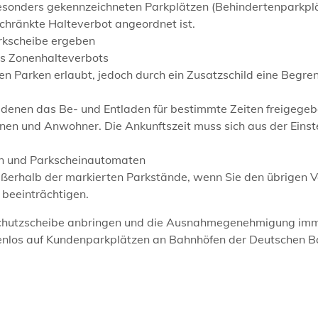
besonders gekennzeichneten Parkplätzen (Behinderte
n
parkpl
chränkte Halteverbot angeordnet ist.
arkscheibe ergeben
s Zonenhalteverbots
en Parken erlaubt, jedoch durch ein Zusatzschild eine B
e
gre
denen das Be- und Entladen für bestimmte Zeiten freig
e
geb
nnen und Anwohner. Die Ankunftszeit muss sich aus der Einst
n und Parkscheinautomaten
ßerhalb der markierten Parkstände, wenn Sie den ü
b
rigen 
 beeinträchtigen.
dschutzscheibe anbringen und die Ausnahmegenehmigung im
enlos auf Kundenparkplätzen an Bahnhöfen der Deutschen 