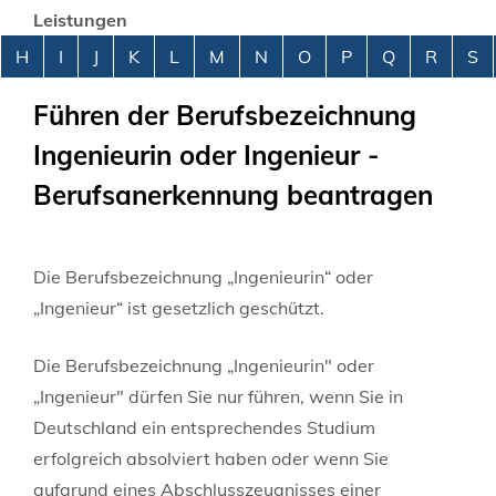
Leistungen
Alphabetisches Register überspringen
H
I
J
K
L
M
N
O
P
Q
R
S
Führen der Berufsbezeichnung
Ingenieurin oder Ingenieur -
Berufsanerkennung beantragen
Die Berufsbezeichnung „Ingenieurin“ oder
„Ingenieur“ ist gesetzlich geschützt.
Die Berufsbezeichnung „Ingenieurin" oder
„Ingenieur" dürfen Sie nur führen, wenn Sie in
Deutschland ein entsprechendes Studium
erfolgreich absolviert haben oder wenn Sie
aufgrund eines Abschlusszeugnisses einer