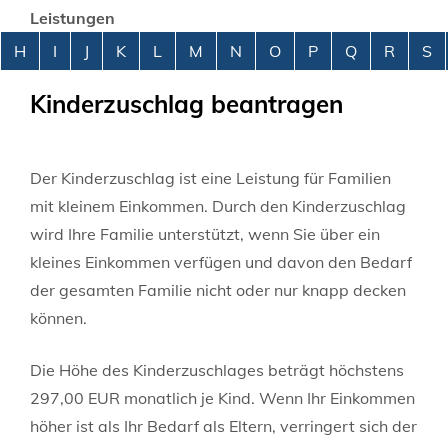
Leistungen
Alphabetisches Register überspringen
H
I
J
K
L
M
N
O
P
Q
R
S
Kinderzuschlag beantragen
Der Kinderzuschlag ist eine Leistung für Familien
mit kleinem Einkommen. Durch den Kinderzuschlag
wird Ihre Familie unterstützt, wenn Sie über ein
kleines Einkommen verfügen und davon den Bedarf
der gesamten Familie nicht oder nur knapp decken
können.
Die Höhe des Kinderzuschlages beträgt höchstens
297,00 EUR monatlich je Kind. Wenn Ihr Einkommen
höher ist als Ihr Bedarf als Eltern, verringert sich der