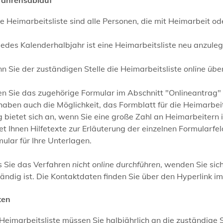
ie Heimarbeitsliste sind alle Personen, die mit Heimarbeit o
jedes Kalenderhalbjahr ist eine Heimarbeitsliste neu anzule
 Sie der zuständigen Stelle die Heimarbeitsliste
online übe
en Sie das zugehörige Formular im Abschnitt "Onlineantrag" Sc
haben auch die Möglichkeit, das Formblatt für die Heimarbei
bietet sich an, wenn Sie eine große Zahl an Heimarbeitern 
et Ihnen Hilfetexte zur Erläuterung der einzelnen Formularfe
ular für Ihre Unterlagen.
s Sie das Verfahren
nicht online durchführen
, wenden Sie sic
ändig ist. Die Kontaktdaten finden Sie über den Hyperlink im
ten
Heimarbeitsliste müssen Sie halbjährlich an die zuständige S