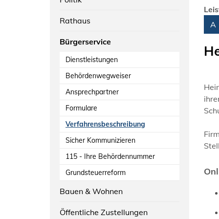
Lei
Rathaus
Alph
A
Bürgerservice
He
Dienstleistungen
Behördenwegweiser
Hei
Ansprechpartner
ihre
Formulare
Schu
Verfahrensbeschreibung
Firm
Sicher Kommunizieren
Stel
115 - Ihre Behördennummer
Onl
Grundsteuerreform
Bauen & Wohnen
Öffentliche Zustellungen