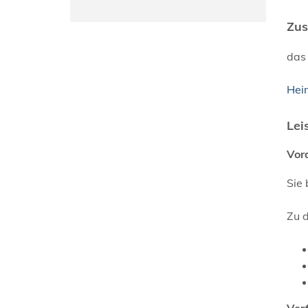
Zus
das 
Hei
Lei
Vor
Sie 
Zu d
Ver