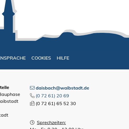
ENSPRACHE
COOKIES
HILFE
elle
daisbach@waibstadt.de
 Bauphase
(0
72
61) 20
69
aibstadt
(0
72
61) 65
52
30
tadt
Sprechzeiten: