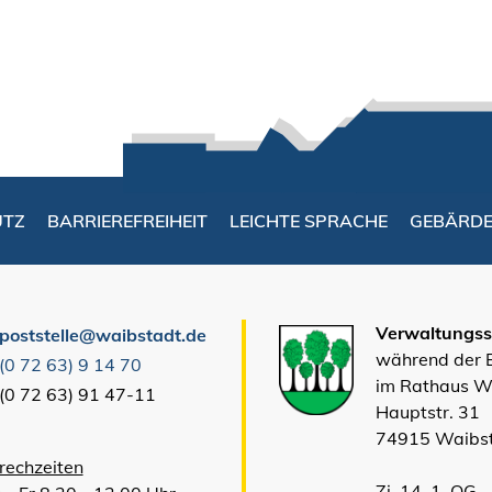
UTZ
BARRIEREFREIHEIT
LEICHTE SPRACHE
GEBÄRD
Verwaltungsst
poststelle@waibstadt.de
während der
(0
72
63) 9
14
70
im Rathaus W
(0
72
63) 91
47-11
Hauptstr. 31
74915 Waibs
rechzeiten
Zi. 14, 1. OG