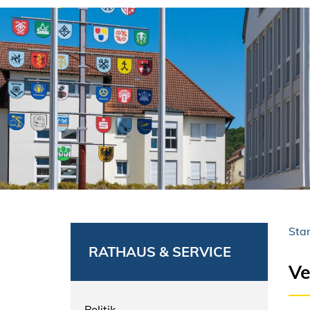
Star
RATHAUS & SERVICE
Ve
Politik