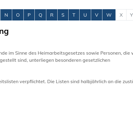
N
O
P
Q
R
S
T
U
V
W
X
Y
ung
de im Sinne des Heimarbeitsgesetzes sowie Personen, die
gestellt sind, unterliegen besonderen gesetzlichen
listen verpflichtet. Die Listen sind halbjährlich an die zus