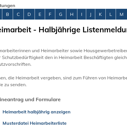
stungen
abetisches Register überspringen
B
C
D
E
F
G
H
I
J
K
L
M
imarbeit - Halbjährige Listenmeld
marbeiterinnen und Heimarbeiter sowie Hausgewerbetreiben
r Schutzbedürftigkeit den in Heimarbeit Beschäftigten gleich
tzvorschriften.
en, die Heimarbeit vergeben, sind zum Führen von Heimarbeits
le zu senden.
ineantrag und Formulare
Heimarbeit halbjährig anzeigen
Musterdatei Heimarbeiterliste