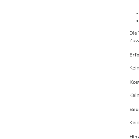
Die 
Zuw
Erf
Kei
Kos
Kei
Bea
Kei
Hin