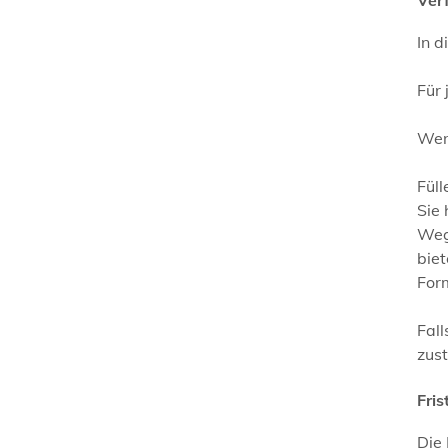
In d
Für 
Wenn
Füll
Sie 
Weg 
biet
Form
Fall
zust
Fris
Die 