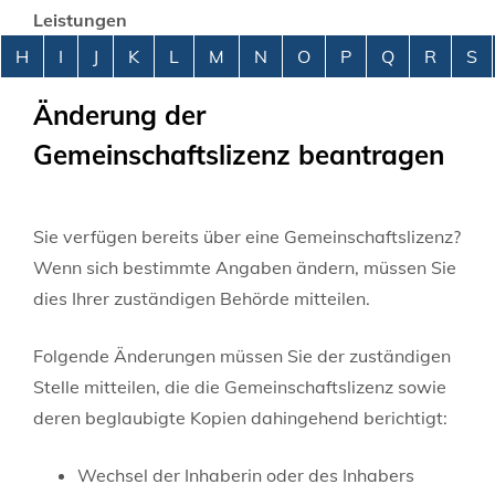
Leistungen
Alphabetisches Register überspringen
H
I
J
K
L
M
N
O
P
Q
R
S
Änderung der
Gemeinschaftslizenz beantragen
Sie verfügen bereits über eine Gemeinschaftslizenz?
Wenn sich bestimmte Angaben ändern, müssen Sie
dies Ihrer zuständigen Behörde mitteilen.
Folgende Änderungen müssen Sie der zuständigen
Stelle mitteilen, die die Gemeinschaftslizenz sowie
deren beglaubigte Kopien dahingehend berichtigt:
Wechsel der Inhaberin oder des Inhabers