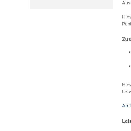
Aus
Hin
Pun
Zus
Hinw
Lass
Amt
Lei