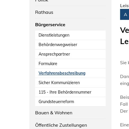
Lei
Rathaus
Alph
A
Bürgerservice
Ve
Dienstleistungen
Le
Behördenwegweiser
Ansprechpartner
Sie 
Formulare
Verfahrensbeschreibung
Dan
Sicher Kommunizieren
ein
115 - Ihre Behördennummer
Beis
Grundsteuerreform
Fall
Der 
Bauen & Wohnen
Eine
Öffentliche Zustellungen