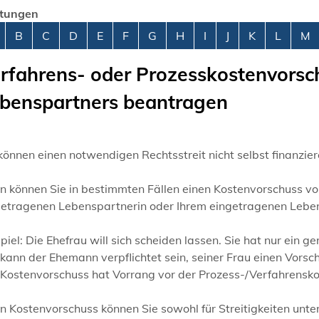
stungen
abetisches Register überspringen
B
C
D
E
F
G
H
I
J
K
L
M
rfahrens- oder Prozesskostenvorsc
benspartners beantragen
können einen notwendigen Rechtsstreit nicht selbst finanzie
n können Sie in bestimmten Fällen einen Kostenvorschuss vo
getragenen Lebenspartnerin oder Ihrem eingetragenen Lebe
piel:
Die
Ehef
rau will sich scheiden lassen. Sie hat nur ein 
 kann der Ehemann verpflichtet sein, seiner Frau einen Vors
Kostenvorschuss hat Vorrang vor der Prozess-/Verfahrenskos
n Kostenvorschuss können Sie sowohl für Streitigkeiten unte