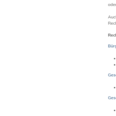
ode
Auch
Rec
Rec
Bür
Ges
Gese