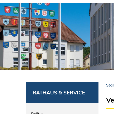
Star
RATHAUS & SERVICE
Ve
Politik