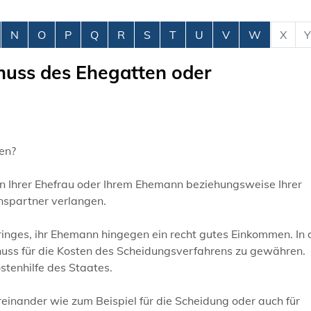
N
O
P
Q
R
S
T
U
V
W
X
Y
huss des Ehegatten oder
ren?
n Ihrer Ehefrau oder Ihrem Ehemann beziehungsweise Ihrer
nspartner verlangen.
geringes, ihr Ehemann hingegen ein recht gutes Einkommen. In
chuss für die Kosten des Scheidungsverfahrens zu gewähren.
tenhilfe des Staates.
reinander
wie zum Beispiel für die Scheidung
oder auch für