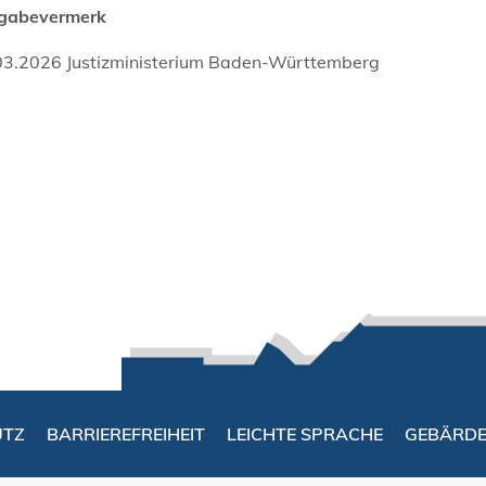
igabevermerk
03.2026 Justizministerium Baden-Württemberg
UTZ
BARRIEREFREIHEIT
LEICHTE SPRACHE
GEBÄRD