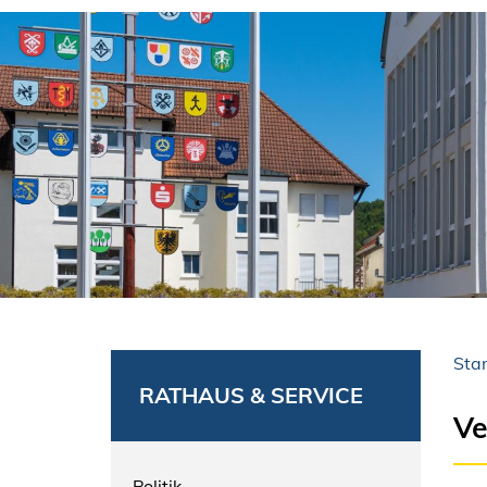
Star
RATHAUS & SERVICE
Ve
Politik