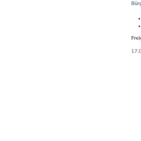
Bür
Fre
17.