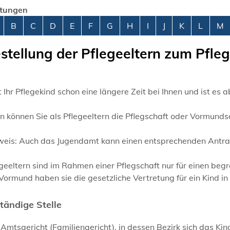
stungen
abetisches Register überspringen
B
C
D
E
F
G
H
I
J
K
L
M
stellung der Pflegeeltern zum Pfl
 Ihr Pflegekind schon eine längere Zeit bei Ihnen und ist es
 können Sie als Pflegeeltern die Pflegschaft oder Vormunds
weis:
Auch das Jugendamt kann einen entsprechenden Antrag 
geeltern sind im Rahmen einer Pflegschaft nur für einen beg
Vormund haben sie die gesetzliche Vertretung für ein Kind in
tändige Stelle
Amtsgericht (Familiengericht), in dessen Bezirk sich das Ki