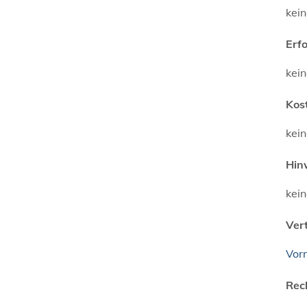
kei
Erf
kei
Kos
kei
Hin
kei
Ver
Vor
Rec