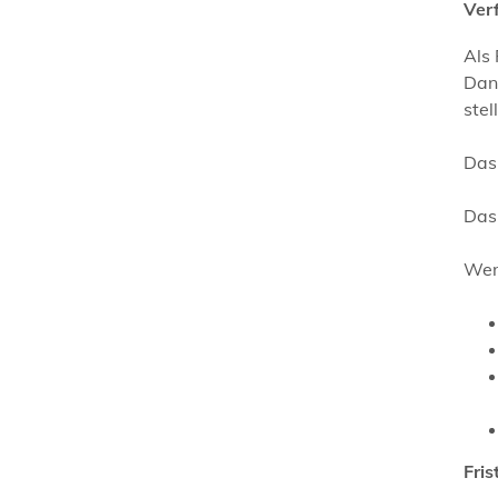
Ver
Als
Dan
stel
Das
Das 
Wen
Fris