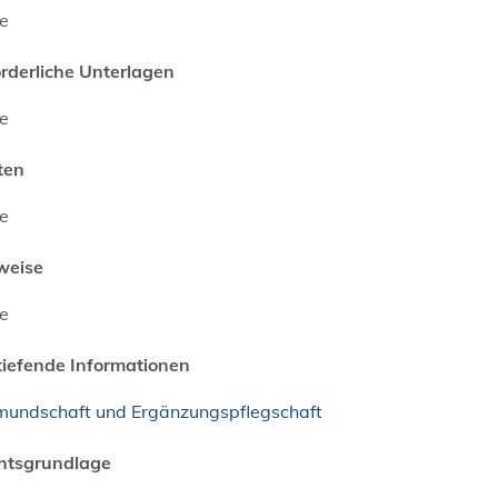
ne
orderliche Unterlagen
ne
ten
ne
weise
ne
tiefende Informationen
mundschaft und Ergänzungspflegschaft
htsgrundlage