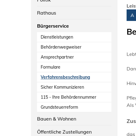
Lei
Rathaus
Alph
A
Bürgerservice
Be
Dienstleistungen
Behördenwegweiser
Lebt
Ansprechpartner
Formulare
Dann
Verfahrensbeschreibung
Hin
Sicher Kommunizieren
115 - Ihre Behördennummer
Pfle
Als 
Grundsteuerreform
Bauen & Wohnen
Zus
Öffentliche Zustellungen
das 