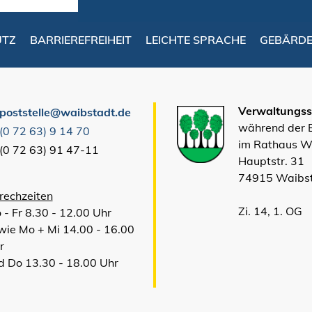
UTZ
BARRIEREFREIHEIT
LEICHTE SPRACHE
GEBÄRD
Verwaltungsst
poststelle@waibstadt.de
während der
(0
72
63) 9
14
70
im Rathaus W
(0
72
63) 91
47-11
Hauptstr. 31
74915 Waibs
rechzeiten
Zi. 14, 1. OG
 - Fr 8.30 - 12.00 Uhr
wie Mo + Mi 14.00 - 16.00
r
d Do 13.30 - 18.00 Uhr