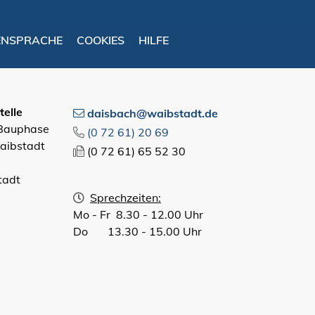
ENSPRACHE
COOKIES
HILFE
elle
daisbach@waibstadt.de
 Bauphase
(0
72
61) 20
69
aibstadt
(0
72
61) 65
52
30
tadt
Sprechzeiten:
Mo - Fr 8.30 - 12.00 Uhr
Do 13.30 - 15.00 Uhr