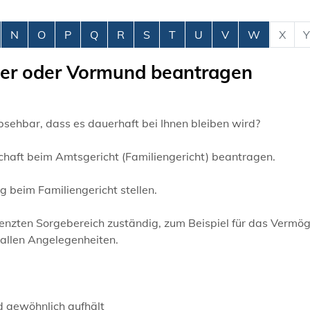
N
O
P
Q
R
S
T
U
V
W
X
Y
eger oder Vormund beantragen
 absehbar, dass es dauerhaft bei Ihnen bleiben wird?
chaft beim Amtsgericht (Familiengericht) beantragen.
beim Familiengericht stellen.
renzten Sorgebereich zuständig, zum Beispiel für das Vermö
 allen Angelegenheiten.
nd gewöhnlich aufhält