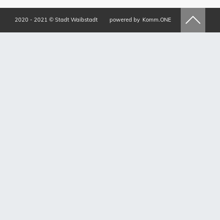
2020 - 2021 © Stadt Waibstadt
powered by
Komm.ONE