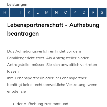
Leistungen
Alphabetisches Register überspringen
H
I
J
K
L
M
N
O
P
Q
R
S
Lebenspartnerschaft - Aufhebung
beantragen
Das Aufhebungsverfahren findet vor dem
Familiengericht statt. Als Antragstellerin oder
Antragsteller müssen Sie sich anwaltlich vertreten
lassen.
Ihre Lebenspartnerin oder Ihr Lebenspartner
benötigt keine rechtsanwaltliche Vertretung, wenn
er oder sie
der Aufhebung zustimmt und