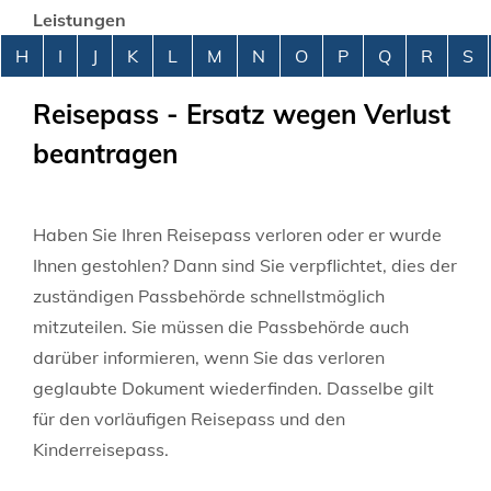
Leistungen
Alphabetisches Register überspringen
H
I
J
K
L
M
N
O
P
Q
R
S
Reisepass - Ersatz wegen Verlust
beantragen
Haben Sie Ihren Reisepass verloren oder er wurde
Ihnen gestohlen? Dann sind Sie verpflichtet, dies der
zuständigen Passbehörde schnellstmöglich
mitzuteilen. Sie müssen die Passbehörde auch
darüber informieren, wenn Sie das verloren
geglaubte Dokument wiederfinden. Dasselbe gilt
für den vorläufigen Reisepass und den
Kinderreisepass.