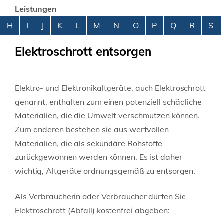
Leistungen
Alphabetisches Register überspringen
H
I
J
K
L
M
N
O
P
Q
R
S
Elektroschrott entsorgen
Elektro- und Elektronikaltgeräte, auch Elektroschrott
genannt, enthalten zum einen potenziell schädliche
Materialien, die die Umwelt verschmutzen können.
Zum anderen bestehen sie aus wertvollen
Materialien, die als sekundäre Rohstoffe
zurückgewonnen werden können. Es ist daher
wichtig, Altgeräte ordnungsgemäß zu entsorgen.
Als Verbraucherin oder Verbraucher dürfen Sie
Elektroschrott (Abfall) kostenfrei abgeben: