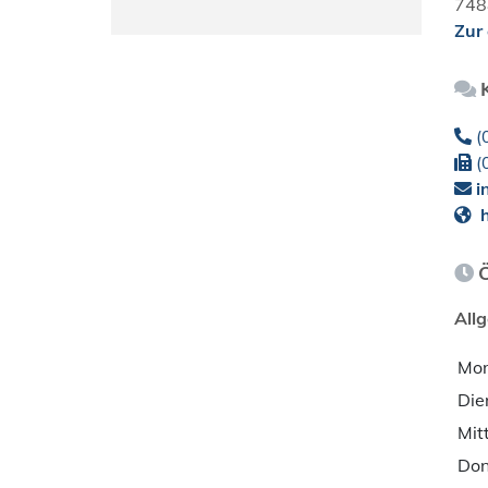
748
Zur
(
(
i
h
All
Mo
Die
Mit
Don