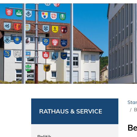
Star
B
RATHAUS & SERVICE
Be
Politik