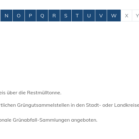
N
O
P
Q
R
S
T
U
V
W
X
Y
is über die Restmülltonne.
örtlichen Grüngutsammelstellen in den Stadt- oder Landkreis
isonale Grünabfall-Sammlungen angeboten.