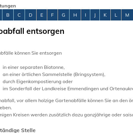
stungen
abetisches Register überspringen
B
C
D
E
F
G
H
I
J
K
L
M
oabfall entsorgen
bfälle können Sie entsorgen
in einer separaten Biotonne,
an einer örtlichen Sammelstelle (Bringsystem),
durch Eigenkompostierung oder
im Sonderfall der Landkreise Emmendingen und Ortenaukre
abfall, vor allem holzige Gartenabfälle können Sie an den 
eben.
einigen Kreisen werden zusätzlich dazu ganzjährige oder sa
tändige Stelle