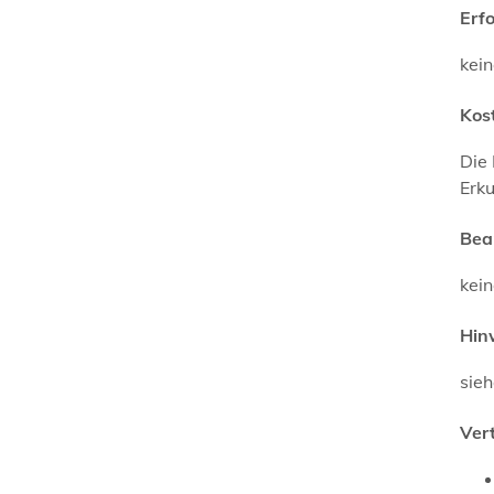
Erf
kei
Kos
Die
Erku
Bea
kei
Hin
sieh
Ver