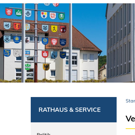
Star
RATHAUS & SERVICE
Ve
Politik