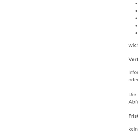
wich
Ver
Info
ode
Die 
Abf
Fris
kei