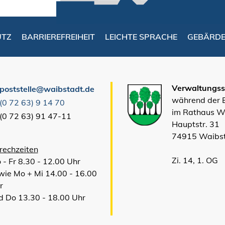
UTZ
BARRIEREFREIHEIT
LEICHTE SPRACHE
GEBÄRD
Verwaltungsst
poststelle@waibstadt.de
während der
(0
72
63) 9
14
70
im Rathaus W
(0
72
63) 91
47-11
Hauptstr. 31
74915 Waibs
rechzeiten
Zi. 14, 1. OG
 - Fr 8.30 - 12.00 Uhr
wie Mo + Mi 14.00 - 16.00
r
d Do 13.30 - 18.00 Uhr