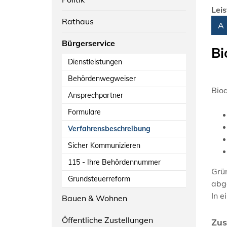
Lei
Rathaus
Alph
A
Bürgerservice
Bi
Dienstleistungen
Behördenwegweiser
Bioa
Ansprechpartner
Formulare
Verfahrensbeschreibung
Sicher Kommunizieren
115 - Ihre Behördennummer
Grün
Grundsteuerreform
abg
In 
Bauen & Wohnen
Öffentliche Zustellungen
Zus