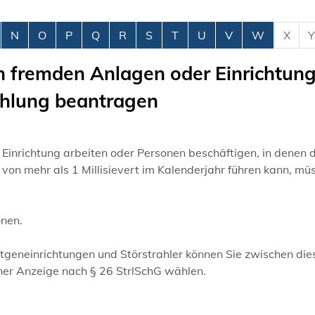
N
O
P
Q
R
S
T
U
V
W
X
Y
n fremden Anlagen oder Einrichtun
rahlung beantragen
Einrichtung arbeiten oder Personen beschäftigen, in denen d
s von mehr als 1 Millisievert im Kalenderjahr führen kann, mü
onen.
geneinrichtungen und Störstrahler können Sie zwischen die
ner Anzeige nach § 26 StrlSchG wählen.