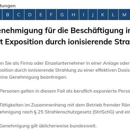
stungen
abetisches Register überspringen
B
C
D
E
F
G
H
I
J
K
L
M
nehmigung für die Beschäftigung i
t Exposition durch ionisierende St
 Sie als Firma oder Einzelunternehmer in einer Anlage oder 
sition durch ionisierende Strahlung zu einer effektiven Dosi
 eine Genehmigung beantragen.
Personen gelten in diesem Fall als beruflich exponierte Pers
 Tätigkeiten im Zusammenhang mit dem Betrieb fremder Rönt
ehmigung nach § 25 Strahlenschutzgesetz (StrlSchG) und ei
 Genehmigung gilt üblicherweise bundesweit.