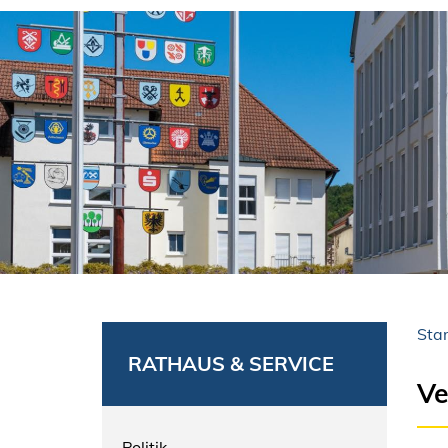
Star
RATHAUS & SERVICE
Ve
Politik