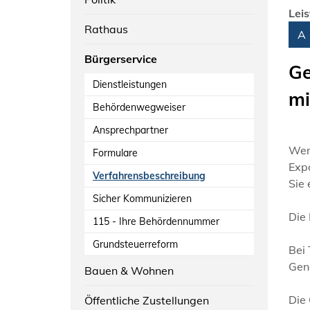
Lei
Rathaus
Alph
A
Bürgerservice
Ge
Dienstleistungen
mi
Behördenwegweiser
Ansprechpartner
Wenn
Formulare
Expo
Verfahrensbeschreibung
Sie
Sicher Kommunizieren
Die 
115 - Ihre Behördennummer
Grundsteuerreform
Bei
Gen
Bauen & Wohnen
Die
Öffentliche Zustellungen