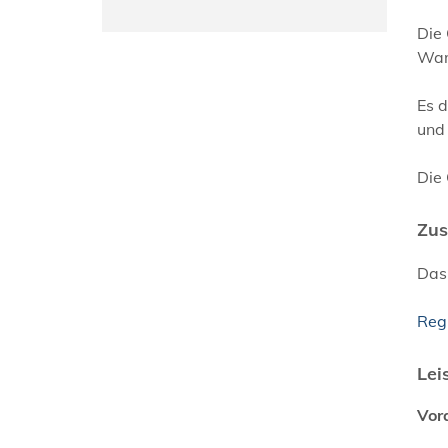
Die
Wart
Es d
und 
Die 
Zus
Das 
Reg
Lei
Vor