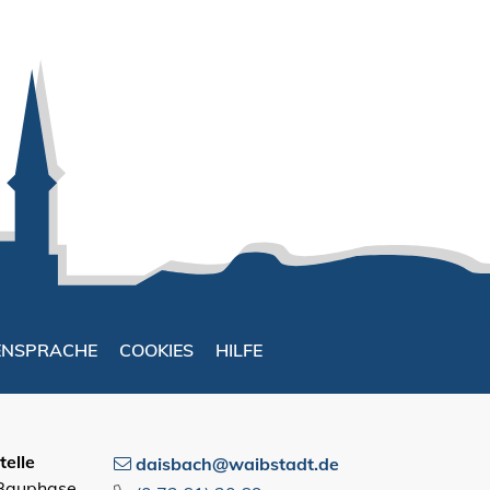
ENSPRACHE
COOKIES
HILFE
elle
daisbach@waibstadt.de
 Bauphase