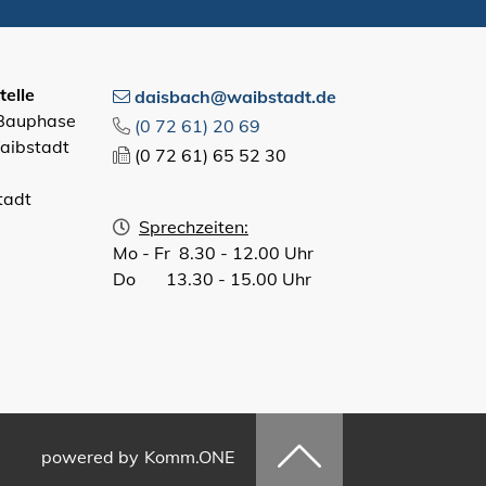
elle
daisbach@waibstadt.de
 Bauphase
(0
72
61) 20
69
aibstadt
(0
72
61) 65
52
30
tadt
Sprechzeiten:
Mo - Fr 8.30 - 12.00 Uhr
Do 13.30 - 15.00 Uhr
powered by
Komm.ONE