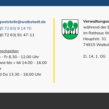
Verwaltungsst
poststelle@waibstadt.de
während der
(0
72
63) 9
14
70
im Rathaus W
(0
72
63) 91
47-11
Hauptstr. 31
74915 Waibs
rechzeiten
Zi. 14, 1. OG
 - Fr 8.30 - 12.00 Uhr
wie Mo + Mi 14.00 - 16.00
r
d Do 13.30 - 18.00 Uhr