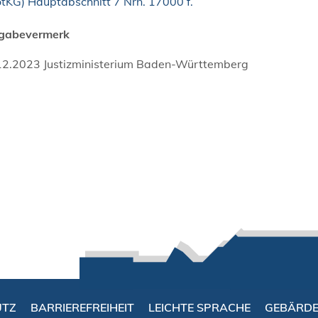
tKG) Hauptabschnitt 7 Nrn. 17000 f.
igabevermerk
12.2023
Justizministerium Baden-Württemberg
UTZ
BARRIEREFREIHEIT
LEICHTE SPRACHE
GEBÄRD