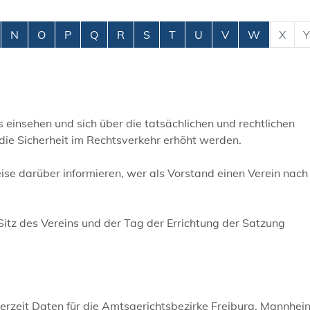
N
O
P
Q
R
S
T
U
V
W
X
Y
s einsehen und sich über die tatsächlichen und rechtlichen
l die Sicherheit im Rechtsverkehr erhöht werden.
eise darüber informieren, wer als Vorstand einen Verein nac
itz des Vereins und der Tag der Errichtung der Satzung
derzeit Daten für die Amtsgerichtsbezirke Freiburg, Mannhei