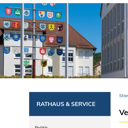
Star
RATHAUS & SERVICE
Ve
Politik