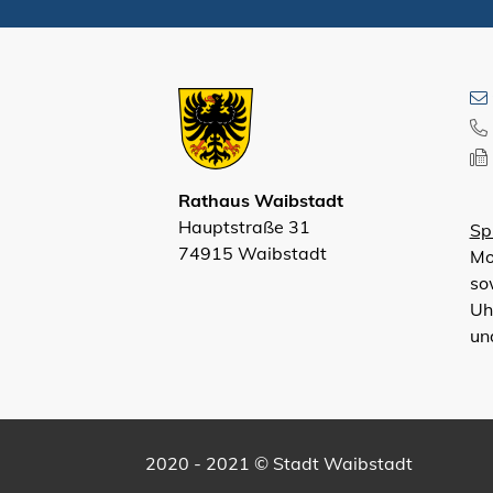
Rathaus Waibstadt
Hauptstraße 31
Sp
74915 Waibstadt
Mo
so
Uh
un
2020 - 2021 © Stadt Waibstadt