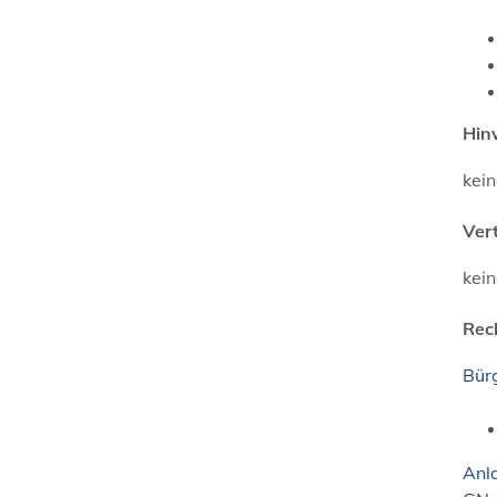
Hin
kei
Ver
kei
Rec
Bür
Anla