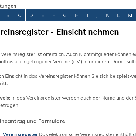
stungen
abetisches Register überspringen
B
C
D
E
F
G
H
I
J
K
L
M
reinsregister - Einsicht nehmen
Vereinsregister ist öffentlich. Auch Nichtmitglieder können e
ältnisse eingetragener Vereine (e.V.) informieren. Damit sol
h Einsicht in d
as Vereinsregister können Sie sich beispielsw
ritt.
weis:
In das Vereinsregister werden auch der Name und der S
getragen.
ineantrag und Formulare
Vereinsregister
Das elektronische Vereinsregister enthält 