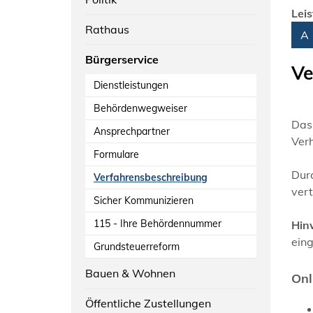
Lei
Rathaus
Alph
A
Bürgerservice
Ve
Dienstleistungen
Behördenwegweiser
Das 
Ansprechpartner
Verh
Formulare
Durc
Verfahrensbeschreibung
vert
Sicher Kommunizieren
115 - Ihre Behördennummer
Hin
ein
Grundsteuerreform
Bauen & Wohnen
Onl
Öffentliche Zustellungen