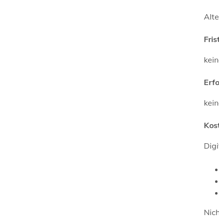
Alte
Fris
kei
Erf
kei
Kos
Digi
Nich