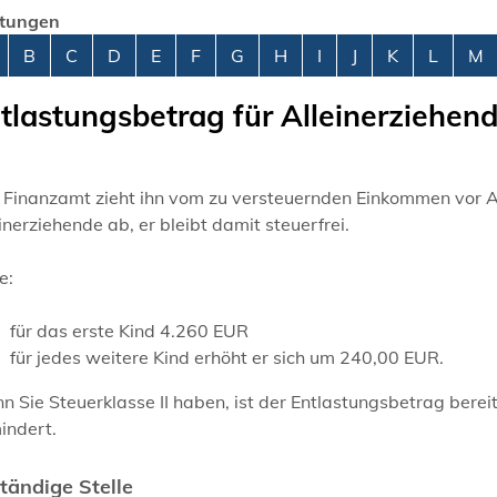
stungen
abetisches Register überspringen
B
C
D
E
F
G
H
I
J
K
L
M
tlastungsbetrag für Alleinerziehen
 Finanzamt zieht ihn vom zu versteuernden Einkommen vor A
inerziehende ab, er bleibt damit steuerfrei.
e:
für das erste Kind 4.260 EUR
für jedes weitere Kind erhöht er sich um 240,00 EUR.
 Sie Steuerklasse II haben, ist der Entlastungsbetrag berei
indert.
tändige Stelle