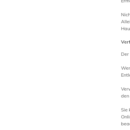
Erm
Nic
Alle
Hau
Ver
Der 
Wen
Ent
Ver
den
Sie
Onli
bea