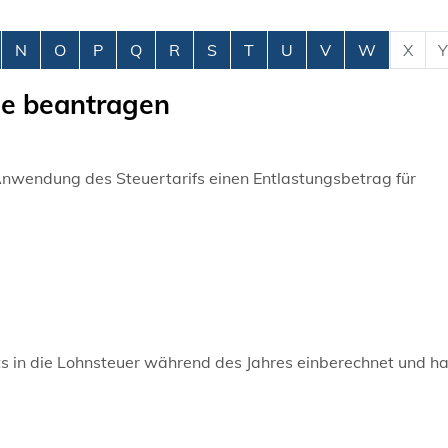
N
O
P
Q
R
S
T
U
V
W
X
Y
de beantragen
nwendung des Steuertarifs einen Entlastungsbetrag für
ts in die Lohnsteuer während des Jahres einberechnet und ha