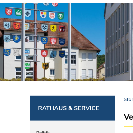
Star
RATHAUS & SERVICE
Ve
Politik