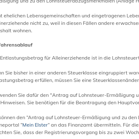
äßigung und zu den Lohnsteuerabzugsmerkmalen (Anlage Ha
ht ehelichen Lebensgemeinschaften und eingetragenen Lebens
inerziehende nicht zu, weil in diesen Fällen andere erwachse
shalt wohnen.
fahrensablauf
Entlastungsbetrag für Alleinerziehende ist in die Lohnsteuert
n Sie bisher in einer anderen Steuerklasse eingruppiert wa
lastungsbetrag erfüllen, müssen Sie eine Steuerklassenände
wenden Sie dafür den "Antrag auf Lohnsteuer-Ermäßigung un
 Hinweisen. Sie benötigen für die Beantragung den Hauptvor
 können den “Antrag auf Lohnsteuer-Ermäßigung und zu den
neportal “
Mein Elster
“ an das Finanzamt übermitteln. Für die
chten Sie, dass der Registrierungsvorgang bis zu zwei Woc