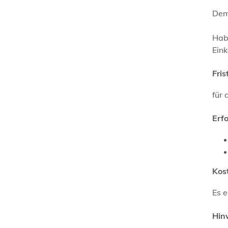
Dem
Habe
Ein
Fris
für 
Erf
Kos
Es e
Hin