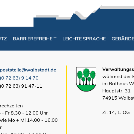
UTZ
BARRIEREFREIHEIT
LEICHTE SPRACHE
GEBÄRD
Verwaltungsst
poststelle@waibstadt.de
während der
(0
72
63) 9
14
70
im Rathaus W
(0
72
63) 91
47-11
Hauptstr. 31
74915 Waibs
rechzeiten
Zi. 14, 1. OG
 - Fr 8.30 - 12.00 Uhr
wie Mo + Mi 14.00 - 16.00
r