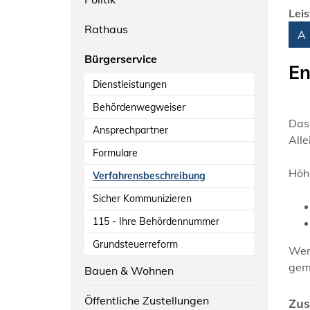
Lei
Rathaus
Alph
A
Bürgerservice
En
Dienstleistungen
Behördenwegweiser
Das
Ansprechpartner
Alle
Formulare
Höh
Verfahrensbeschreibung
Sicher Kommunizieren
115 - Ihre Behördennummer
Grundsteuerreform
Wenn
gem
Bauen & Wohnen
Öffentliche Zustellungen
Zus