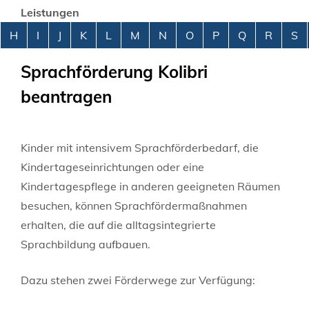
Leistungen
Alphabetisches Register überspringen
H
I
J
K
L
M
N
O
P
Q
R
S
Sprachförderung Kolibri
beantragen
Kinder mit intensivem Sprachförderbedarf, die
Kindertageseinrichtungen oder eine
Kindertagespflege in anderen geeigneten Räumen
besuchen, können Sprachfördermaßnahmen
erhalten, die auf die alltagsintegrierte
Sprachbildung aufbauen.
Dazu stehen zwei Förderwege zur Verfügung: