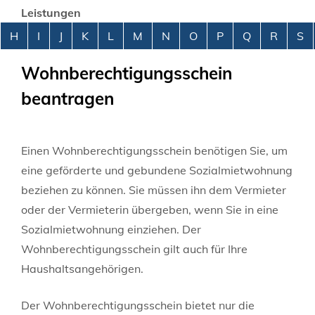
Leistungen
Alphabetisches Register überspringen
H
I
J
K
L
M
N
O
P
Q
R
S
Wohnberechtigungsschein
beantragen
Einen Wohnberechtigungsschein benötigen Sie, um
eine geförderte und gebundene Sozialmietwohnung
beziehen zu können. Sie müssen ihn dem Vermieter
oder der Vermieterin übergeben, wenn Sie in eine
Sozialmietwohnung einziehen. Der
Wohnberechtigungsschein gilt auch für Ihre
Haushaltsangehörigen.
Der Wohnberechtigungsschein bietet nur die