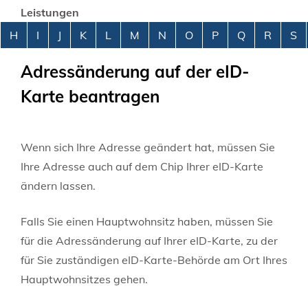
Leistungen
Alphabetisches Register überspringen
H
I
J
K
L
M
N
O
P
Q
R
S
Adressänderung auf der eID-
Karte beantragen
Wenn sich Ihre Adresse geändert hat, müssen Sie
Ihre Adresse auch auf dem Chip Ihrer eID-Karte
ändern lassen.
Falls Sie einen Hauptwohnsitz haben, müssen Sie
für die Adressänderung auf Ihrer eID-Karte, zu der
für Sie zuständigen eID-Karte-Behörde am Ort Ihres
Hauptwohnsitzes gehen.