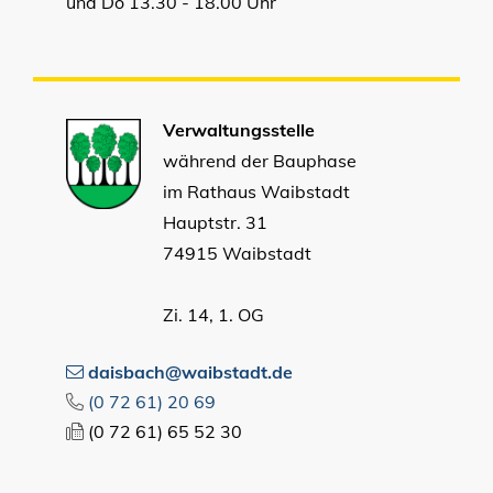
und Do 13.30 - 18.00 Uhr
Verwaltungsstelle
während der Bauphase
im Rathaus Waibstadt
Hauptstr. 31
74915 Waibstadt
Zi. 14, 1. OG
daisbach@waibstadt.de
(0
72
61) 20
69
(0
72
61) 65
52
30