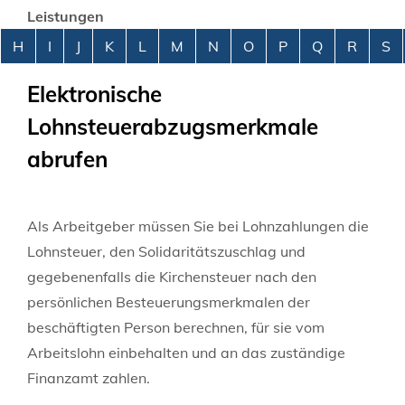
Leistungen
Alphabetisches Register überspringen
H
I
J
K
L
M
N
O
P
Q
R
S
Elektronische
Lohnsteuerabzugsmerkmale
abrufen
Als Arbeitgeber müssen Sie bei Lohnzahlungen die
Lohnsteuer, den Solidaritätszuschlag und
gegebenenfalls die Kirchensteuer nach den
persönlichen Besteuerungsmerkmalen der
beschäftigten Person berechnen, für sie vom
Arbeitslohn einbehalten und an das zuständige
Finanzamt zahlen.