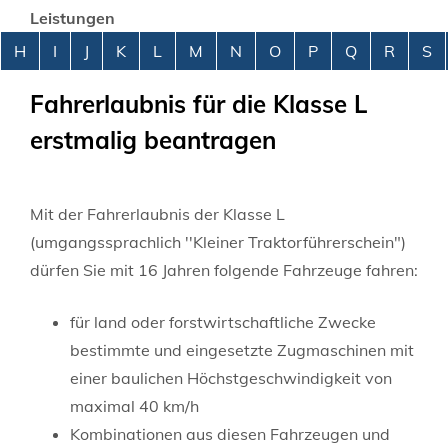
Leistungen
Alphabetisches Register überspringen
H
I
J
K
L
M
N
O
P
Q
R
S
Fahrerlaubnis für die Klasse L
erstmalig beantragen
Mit der Fahrerlaubnis der Klasse L
(umgangssprachlich ''Kleiner Traktorführerschein")
dürfen Sie mit 16 Jahren folgende Fahrzeuge fahren:
für land oder forstwirtschaftliche Zwecke
bestimmte und eingesetzte Zugmaschinen mit
einer baulichen Höchstgeschwindigkeit von
maximal 40 km/h
Kombinationen aus diesen Fahrzeugen und