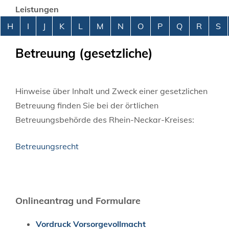
Leistungen
Alphabetisches Register überspringen
H
I
J
K
L
M
N
O
P
Q
R
S
Betreuung (gesetzliche)
Hinweise über Inhalt und Zweck einer gesetzlichen
Betreuung finden Sie bei der örtlichen
Betreuungsbehörde des Rhein-Neckar-Kreises:
Betreuungsrecht
Onlineantrag und Formulare
Vordruck Vorsorgevollmacht