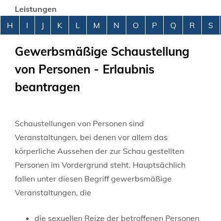
Leistungen
Alphabetisches Register überspringen
H
I
J
K
L
M
N
O
P
Q
R
S
Gewerbsmäßige Schaustellung
von Personen - Erlaubnis
beantragen
Schaustellungen von Personen sind
Veranstaltungen, bei denen vor allem das
körperliche Aussehen der zur Schau gestellten
Personen im Vordergrund steht.
Hauptsächlich
fallen unter diesen Begriff gewerbsmäßige
Veranstaltungen, die
die sexuellen Reize der betroffenen Personen