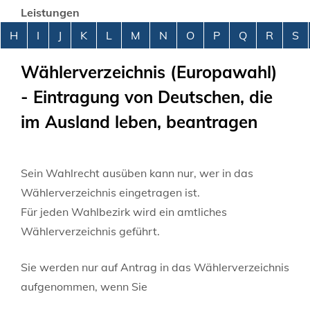
Leistungen
Alphabetisches Register überspringen
H
I
J
K
L
M
N
O
P
Q
R
S
Wählerverzeichnis (Europawahl)
- Eintragung von Deutschen, die
im Ausland leben, beantragen
Sein Wahlrecht ausüben kann nur, wer in das
Wählerverzeichnis eingetragen ist.
Für jeden Wahlbezirk wird ein amtliches
Wählerverzeichnis geführt.
Sie werden nur auf Antrag in das Wählerverzeichnis
aufgenommen, wenn Sie