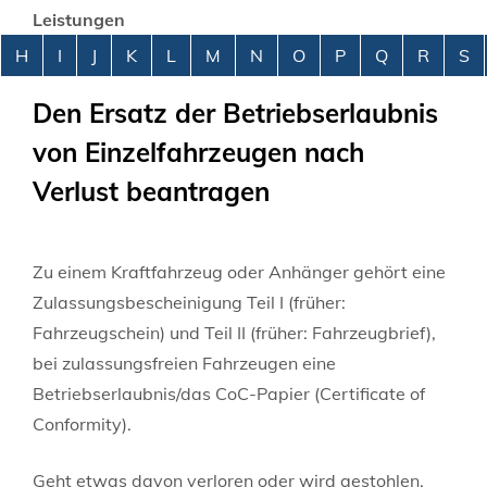
Leistungen
Alphabetisches Register überspringen
H
I
J
K
L
M
N
O
P
Q
R
S
Den Ersatz der Betriebserlaubnis
von Einzelfahrzeugen nach
Verlust beantragen
Zu einem Kraftfahrzeug oder Anhänger gehört eine
Zulassungsbescheinigung Teil I (früher:
Fahrzeugschein) und Teil II (früher: Fahrzeugbrief),
bei zulassungsfreien Fahrzeugen eine
Betriebserlaubnis/das CoC-Papier (Certificate of
Conformity)
.
Geht etwas davon verloren oder wird gestohlen,