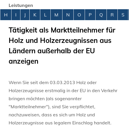
Leistungen
Alphabetisches Register überspringen
H
I
J
K
L
M
N
O
P
Q
R
S
Tätigkeit als Marktteilnehmer für
Holz und Holzerzeugnissen aus
Ländern außerhalb der EU
anzeigen
Wenn Sie seit dem 03.03.2013 Holz oder
Holzerzeugnisse erstmalig in der EU in den Verkehr
bringen möchten (als sogenannter
"Marktteilnehmer"), sind Sie verpflichtet,
nachzuweisen, dass es sich um Holz und
Holzerzeugnisse aus legalem Einschlag handelt.